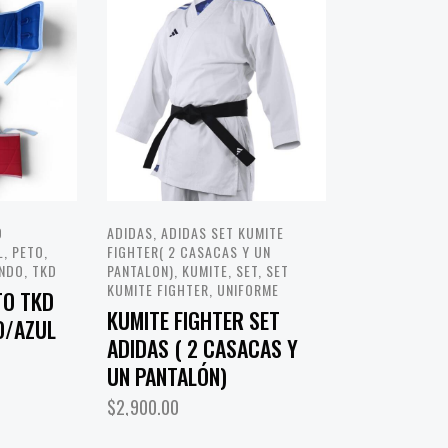
D
ADIDAS
,
ADIDAS SET KUMITE
L
,
PETO
,
FIGHTER( 2 CASACAS Y UN
NDO
,
TKD
PANTALON)
,
KUMITE
,
SET
,
SET
KUMITE FIGHTER
,
UNIFORME
TO TKD
KUMITE FIGHTER SET
O/AZUL
ADIDAS ( 2 CASACAS Y
UN PANTALÓN)
$
2,900.00