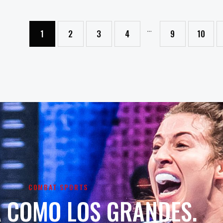
…
1
2
3
4
9
10
→
COMBAT SPORTS
 COMO LOS GRANDES.