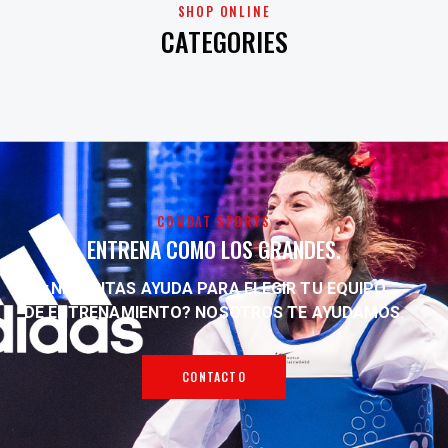
SHOP ONLINE
CATEGORIES
COMBAT SPORTS
ENTRENA COMO LOS GRANDES.
¿NECESITAS AYUDA PARA ELEGIR TU EQUIPO
DE ENTRENAMIENTO?
NOSOTROS TE AYUDAMOS.
CONTACTO