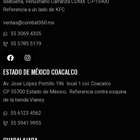
Balbuena, Venustiano Carranza CDMX. C.P.15900
Referencia a un lado de KFC
ventas@combat360.mx
55 3069 4305
55 5785 5119
ESTADO DE MÉXICO COACALCO
Av. José López Portillo 196 local 1 col. Coacalco
CP 55700 Estado de México, Referencia contra esquina
de la tienda Vianey
55 6123 4562
55 5941 9955