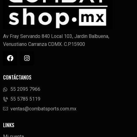
Av Fray Servando 840 Local 103, Jardin Balbuena,
Venustiano Carranza CDMX. C.P.15900
CONTÁCTANOS
55 2095 7966
‭55 5785 5119‬
ventas@combatsports.com.mx
LINKS
Mi cuenta