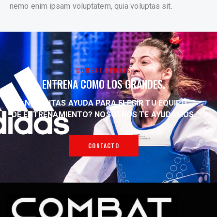
nemo enim ipsam voluptatem, quia voluptas sit.
COMBAT SPORTS
ENTRENA COMO LOS GRANDES.
¿NECESITAS AYUDA PARA ELEGIR TU EQUIPO
DE ENTRENAMIENTO?
NOSOTROS TE AYUDAMOS.
CONTACTO