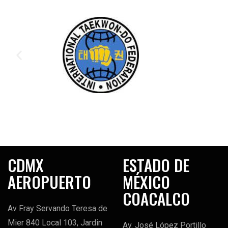
CDMX
ESTADO DE
AEROPUERTO
MÉXICO
COACALCO
Av Fray Servando Teresa de
Mier 840 Local 103, Jardin
Av. José López Portillo