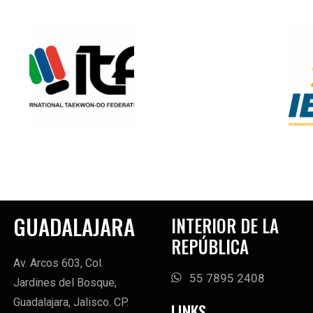
GUADALAJARA
INTERIOR DE LA
REPÚBLICA
Av. Arcos 603, Col.
55 7895 2408
Jardines del Bosque,
Guadalajara, Jalisco. CP.
LINKS