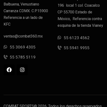
Balbuena, Venustiano
196 local 1 col. Coacalco
Carranza CDMX. C.P.15900
CP 55700 Estado de
Referencia a un lado de
México, Referencia contra
KFC
esquina de la tienda Vianey
ventas@combat360.mx
55 6123 4562
55 3069 4305
55 5941 9955
55 5785 5119
COMBAT SPORTS© 2026. Todos los derechos reservados.