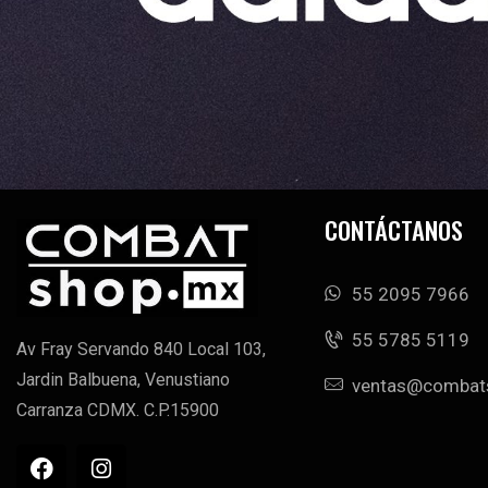
CONTÁCTANOS
55 2095 7966
‭55 5785 5119‬
Av Fray Servando 840 Local 103,
Jardin Balbuena, Venustiano
ventas@combat
Carranza CDMX. C.P.15900