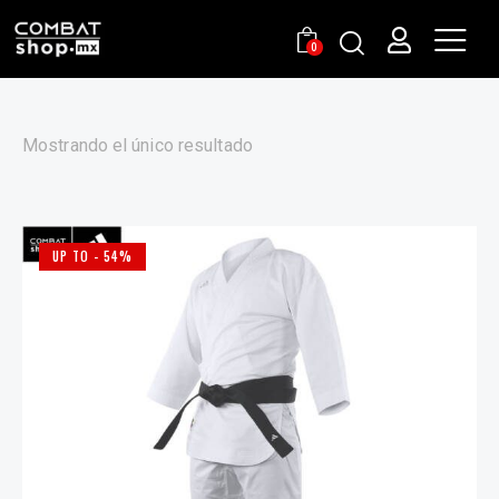
0
Mostrando el único resultado
UP TO
- 54%