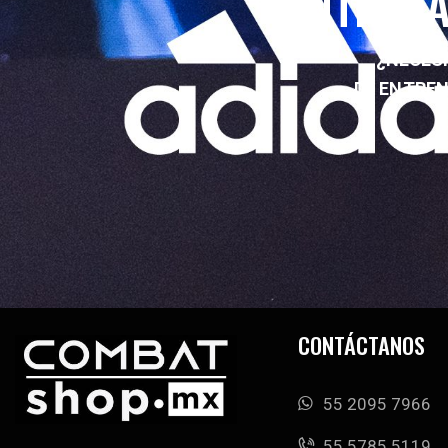
ENTRENA
¿NECESI
DE ENTRE
CONTÁCTANOS
55 2095 7966
‭55 5785 5119‬