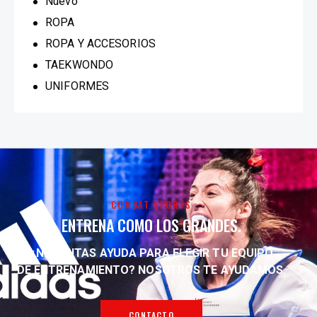
Nuevo
ROPA
ROPA Y ACCESORIOS
TAEKWONDO
UNIFORMES
COMBAT SPORTS
ENTRENA COMO LOS GRANDES.
¿NECESITAS AYUDA PARA ELEGIR TU EQUIPO
DE ENTRENAMIENTO?
NOSOTROS TE AYUDAMOS.
CONTACTO