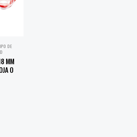
IPO DE
KD
18 MM
OJA O