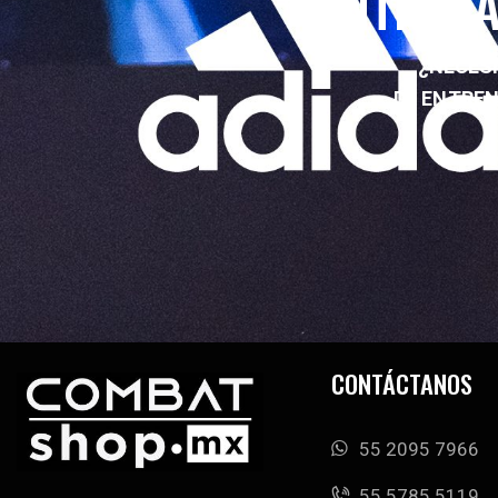
ENTRENA
¿NECESI
DE ENTRE
CONTÁCTANOS
55 2095 7966
‭55 5785 5119‬