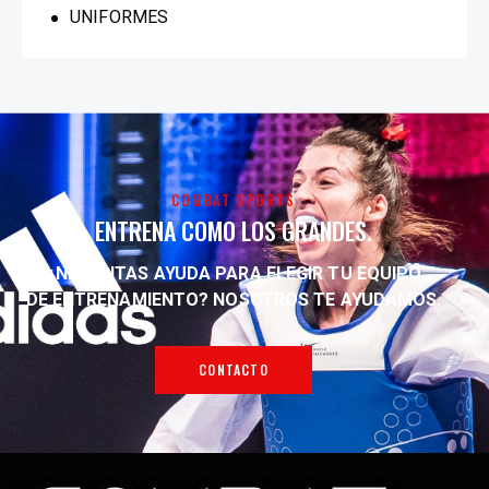
UNIFORMES
COMBAT SPORTS
ENTRENA COMO LOS GRANDES.
¿NECESITAS AYUDA PARA ELEGIR TU EQUIPO
DE ENTRENAMIENTO?
NOSOTROS TE AYUDAMOS.
CONTACTO