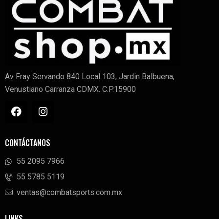
Av Fray Servando 840 Local 103, Jardin Balbuena,
Venustiano Carranza CDMX. C.P.15900
CONTÁCTANOS
55 2095 7966
‭55 5785 5119‬
ventas@combatsports.com.mx
LINKS