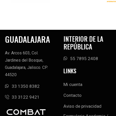
GUADALAJARA
INTERIOR DE LA
REPÚBLICA
Av. Arcos 603, Col.
55 7895 2408
Jardines del Bosque,
Guadalajara, Jalisco. CP.
LINKS
44520
Mi cuenta
33 1350 8382
Contacto
33 3122 9421
Aviso de privacidad
Formulario Academia /