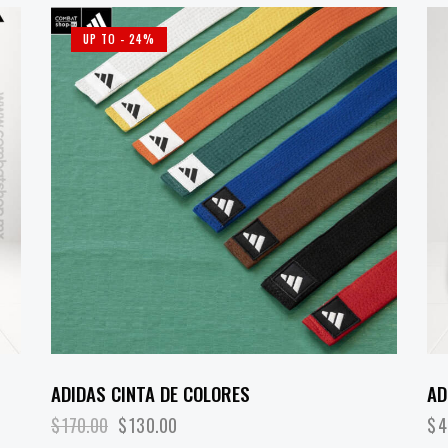
UP TO
- 24%
ADIDAS CINTA DE COLORES
AD
$
170.00
$
130.00
$
4