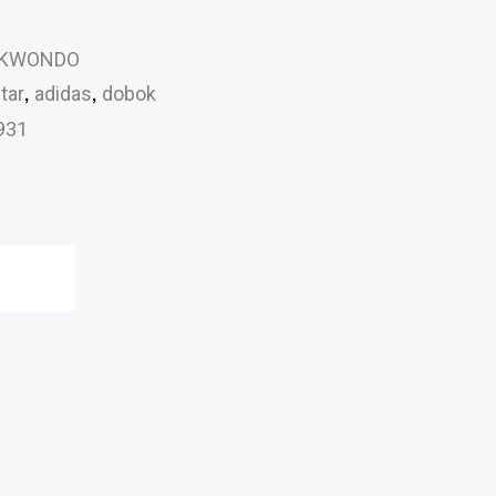
EKWONDO
,
,
tar
adidas
dobok
931