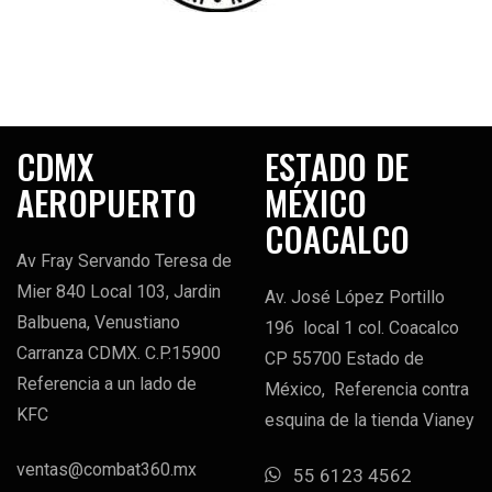
CDMX
ESTADO DE
AEROPUERTO
MÉXICO
COACALCO
Av Fray Servando Teresa de
Mier 840 Local 103, Jardin
Av. José López Portillo
Balbuena, Venustiano
196 local 1 col. Coacalco
Carranza CDMX. C.P.15900
CP 55700 Estado de
Referencia a un lado de
México, Referencia contra
KFC
esquina de la tienda Vianey
ventas@combat360.mx
55 6123 4562