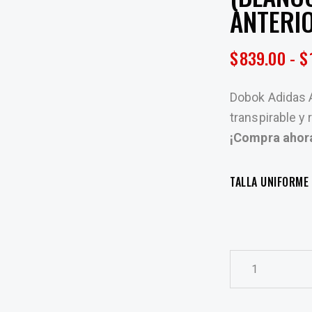
ANTERI
$
839.00
-
$
Dobok Adidas A
transpirable y
¡Compra ahor
TALLA UNIFORME