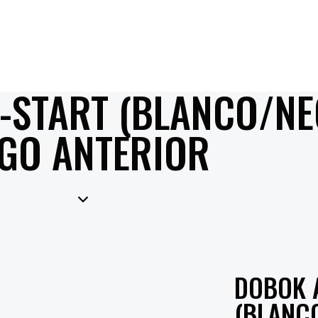
-START (BLANCO/N
GO ANTERIOR
DOBOK 
(BLANC