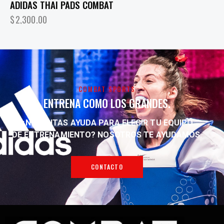
ADIDAS THAI PADS COMBAT
$
2,300.00
COMBAT SPORTS
ENTRENA COMO LOS GRANDES.
¿NECESITAS AYUDA PARA ELEGIR TU EQUIPO
DE ENTRENAMIENTO?
NOSOTROS TE AYUDAMOS.
CONTACTO