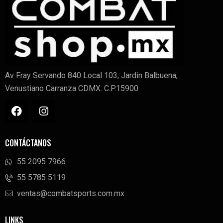
Av Fray Servando 840 Local 103, Jardin Balbuena,
Venustiano Carranza CDMX. C.P.15900
CONTÁCTANOS
55 2095 7966
‭55 5785 5119‬
ventas@combatsports.com.mx
LINKS