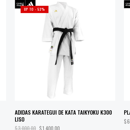
UP TO
- 53%
ADIDAS KARATEGUI DE KATA TAIKYOKU K300
PL
LISO
$
6
$
3,000.00
$
1,400.00