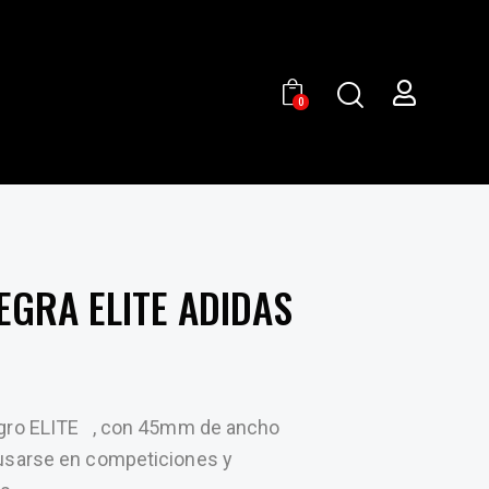
0
EGRA ELITE ADIDAS
egro ELITE , con 45mm de ancho
 usarse en competiciones y