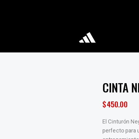
CINTA N
$
450.00
El Cinturón N
perfecto para