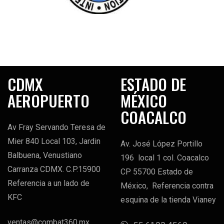
CDMX
ESTADO DE
AEROPUERTO
MÉXICO
COACALCO
Av Fray Servando Teresa de
Mier 840 Local 103, Jardin
Av. José López Portillo
Balbuena, Venustiano
196 local 1 col. Coacalco
Carranza CDMX. C.P.15900
CP 55700 Estado de
Referencia a un lado de
México, Referencia contra
KFC
esquina de la tienda Vianey
ventas@combat360.mx