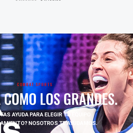
COMBAT SPORTS
 COMO LOS GRANDES.
TAS AYUDA PARA ELEGIR TU EQUIPO
NAMIENTO?
NOSOTROS TE AYUDAMOS.