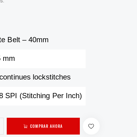
s.
ate Belt – 40mm
45 mm
continues lockstitches
 SPI (Stitching Per Inch)
COMPRAR AHORA