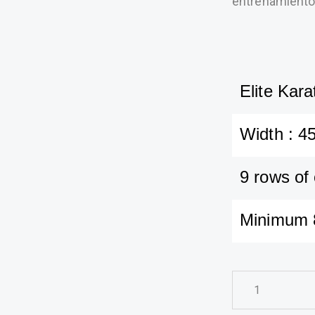
entrenamiento
Elite Kar
Width : 
9 rows of 
Minimum 8