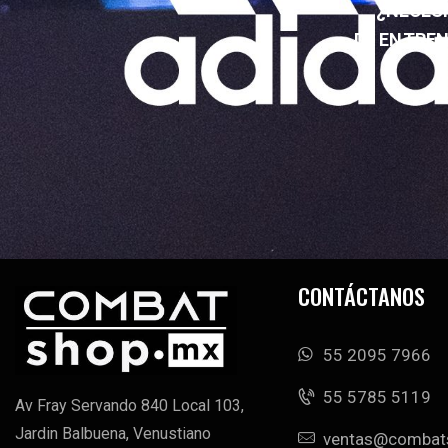
¿NECESI
DE ENTRE
CONTÁCTANOS
55 2095 7966
‭55 5785 5119‬
Av Fray Servando 840 Local 103,
Jardin Balbuena, Venustiano
ventas@combat