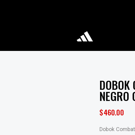
DOBOK 
NEGRO 
$
460.00
Dobok Combat 