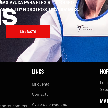
TAS AYUDA PARA ELEGIR TU EQUIPO
NAMIENTO?
NOSOTROS TE AYUDAMOS.
CONTACTO
LINKS
HOR
Lune
Mi cuenta
Sába
Contacto
MA
Aviso de privacidad
sports.com.mx