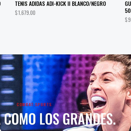
O
TENIS ADIDAS ADI-KICK II BLANCO/NEGRO
GU
50
$
1,679.00
$
9
COMBAT SPORTS
 COMO LOS GRANDES.