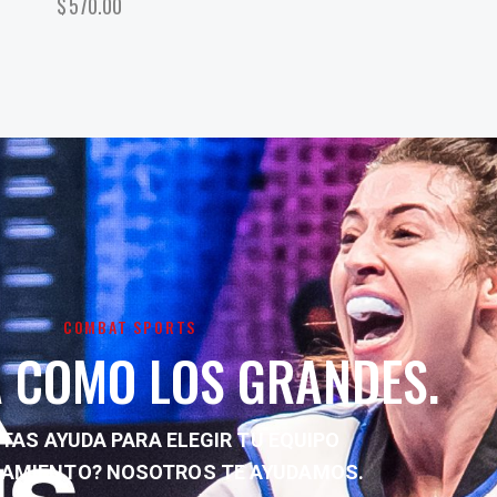
$
570.00
COMBAT SPORTS
 COMO LOS GRANDES.
TAS AYUDA PARA ELEGIR TU EQUIPO
NAMIENTO?
NOSOTROS TE AYUDAMOS.