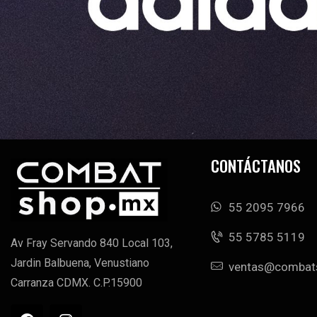
CONTÁCTANOS
55 2095 7966
‭55 5785 5119‬
Av Fray Servando 840 Local 103,
Jardin Balbuena, Venustiano
ventas@combat
Carranza CDMX. C.P.15900