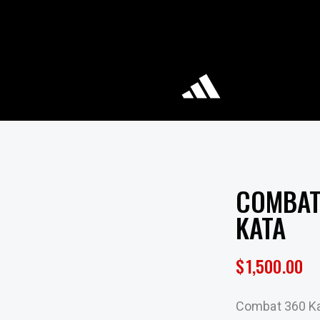
COMBAT
KATA
$
1,500.00
Combat 360 Kar