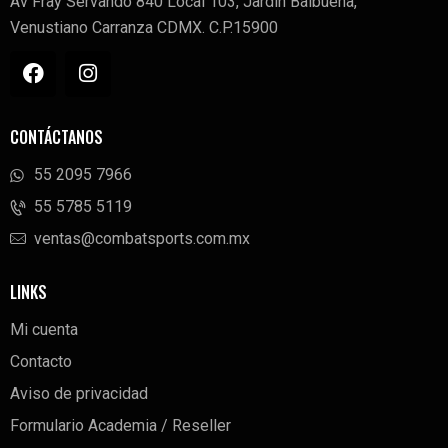
Av Fray Servando 840 Local 103, Jardin Balbuena,
Venustiano Carranza CDMX. C.P.15900
CONTÁCTANOS
55 2095 7966
‭55 5785 5119‬
ventas@combatsports.com.mx
LINKS
Mi cuenta
Contacto
Aviso de privacidad
Formulario Academia / Reseller