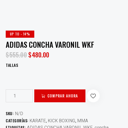
UP TO
- 14%
ADIDAS CONCHA VARONIL WKF
$
555.00
$
480.00
TALLAS
COMPRAR AHORA
SKU:
N/D
CATEGORÍAS:
,
,
KARATE
KICK BOXING
MMA
ETIQUETAS:
,
,
ADIDAS CONCHA VARONIL WKF
concha