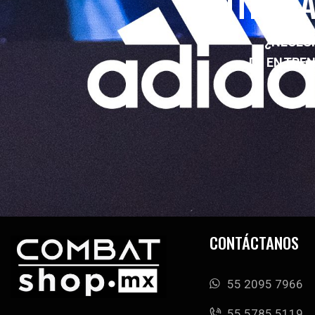
ENTRENA
¿NECESI
DE ENTRE
CONTÁCTANOS
55 2095 7966
‭55 5785 5119‬