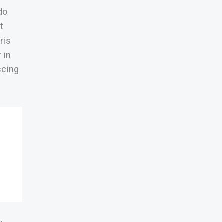
do
t
ris
 in
scing