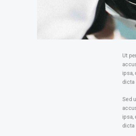
Ut pe
accus
ipsa,
dicta
Sed u
accus
ipsa,
dicta