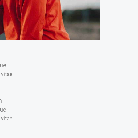
que
 vitae
m
que
 vitae