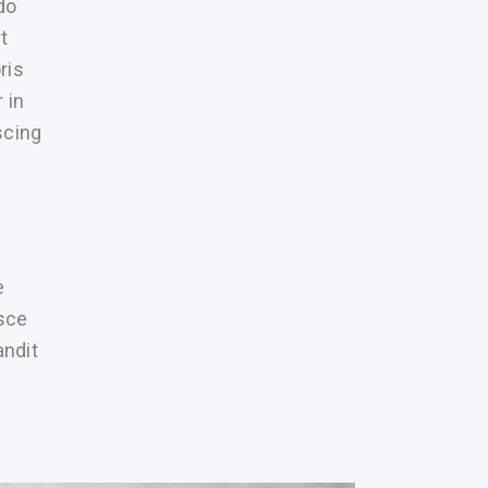
do
t
ris
 in
scing
e
usce
andit