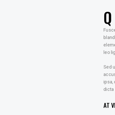
Q
Fusce
bland
eleme
leo li
Sed u
accus
ipsa,
dicta
AT 