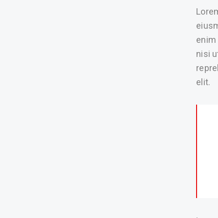
Lorem
eiusm
enim 
nisi 
repre
elit.