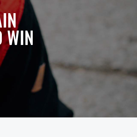
AIN
O WIN