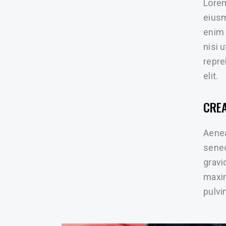
Lorem
eiusm
enim 
nisi 
repre
elit.
CRE
Aenea
senec
gravid
maxim
pulvin