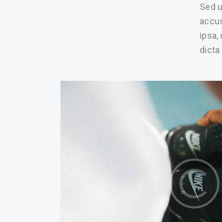
Sed u
accus
ipsa,
dicta