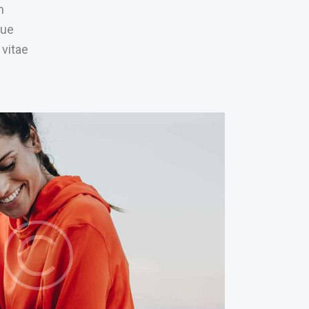
m
que
 vitae