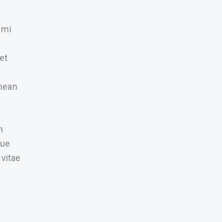
 mi
et
enean
m
que
 vitae